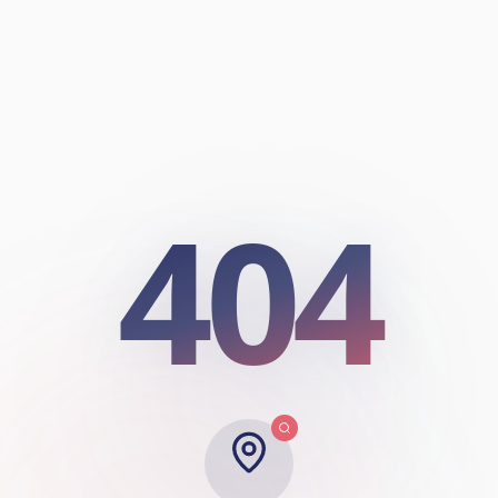
404
404