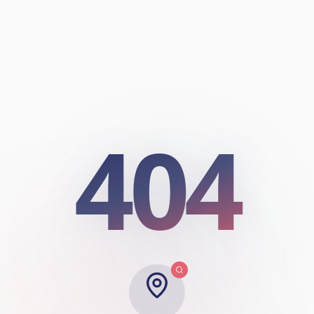
404
404