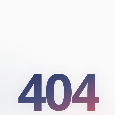
404
404