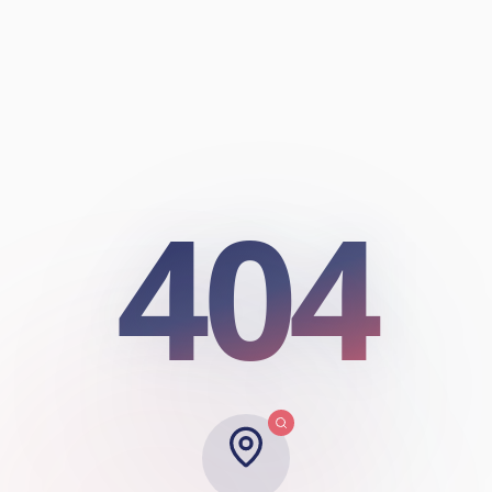
404
404