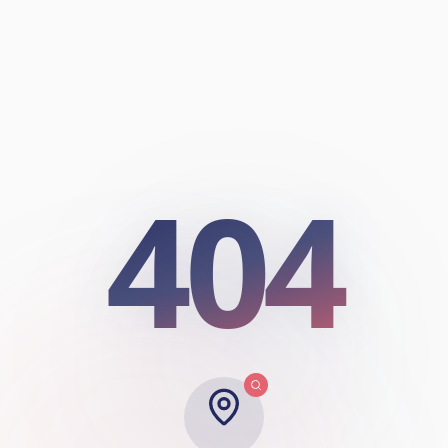
404
404