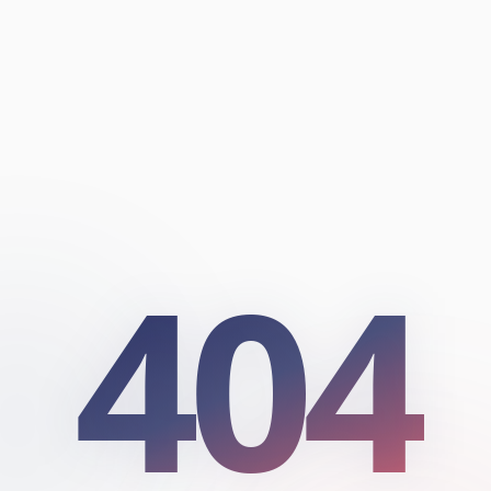
404
404