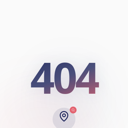
404
404