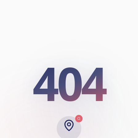
404
404