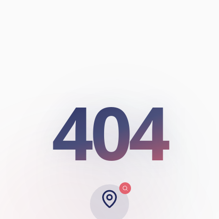
404
404