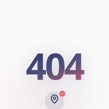
404
404