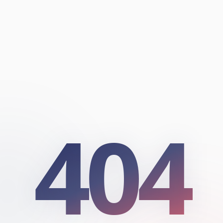
404
404