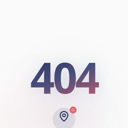
404
404