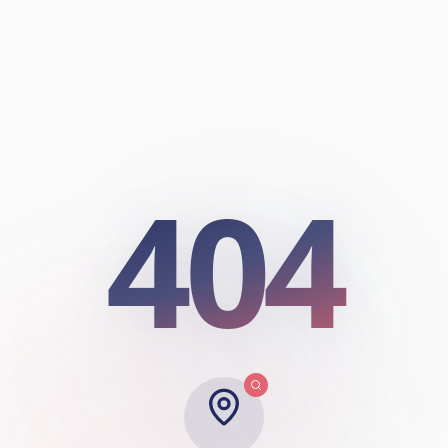
404
404