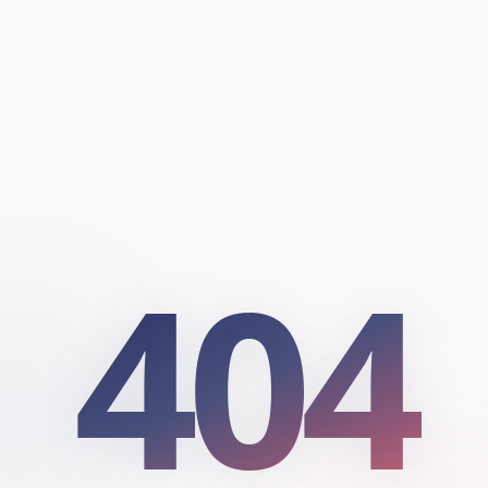
404
404