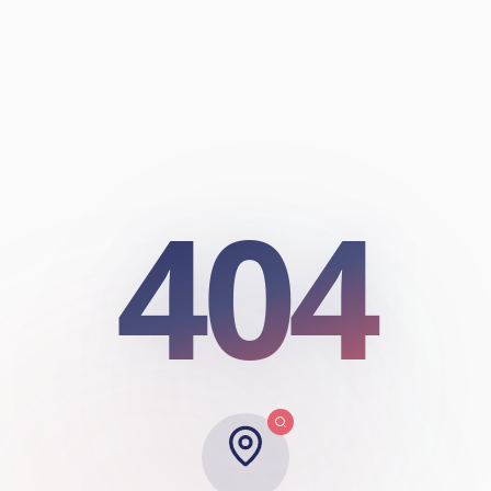
404
404