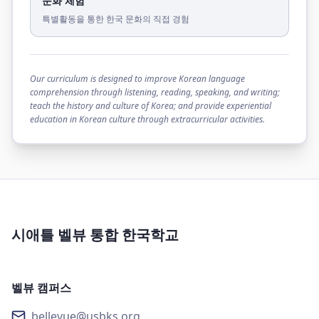
문화 체험
특별활동을 통한 한국 문화의 직접 경험
Our curriculum is designed to improve Korean language
comprehension through listening, reading, speaking, and writing;
teach the history and culture of Korea; and provide experiential
education in Korean culture through extracurricular activities.
시애틀 벨뷰 통합 한국학교
벨뷰 캠퍼스
bellevue@usbks.org